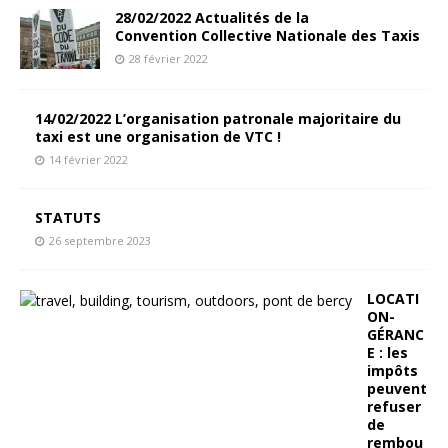
28/02/2022 Actualités de la
Convention Collective Nationale des Taxis
28 février 2022
14/02/2022 L’organisation patronale majoritaire du
taxi est une organisation de VTC !
14 février 2022
STATUTS
26 septembre 2023
LOCATI
ON-
GÉRANC
E : les
impôts
peuvent
refuser
de
rembou