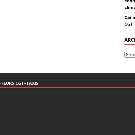
cond
clim
Canic
CGT 
ARC
FFEURS CGT-TAXIS