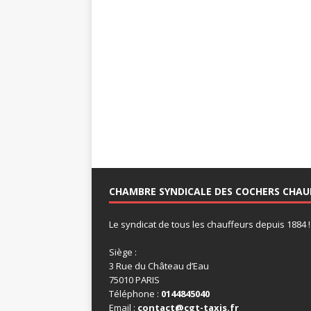
CHAMBRE SYNDICALE DES COCHERS CHAU
Le syndicat de tous les chauffeurs depuis 1884 !
Siège :
3 Rue du Château d’Eau
75010 PARIS
Téléphone :
0144845040
Email :
contact@cgt-taxis.fr