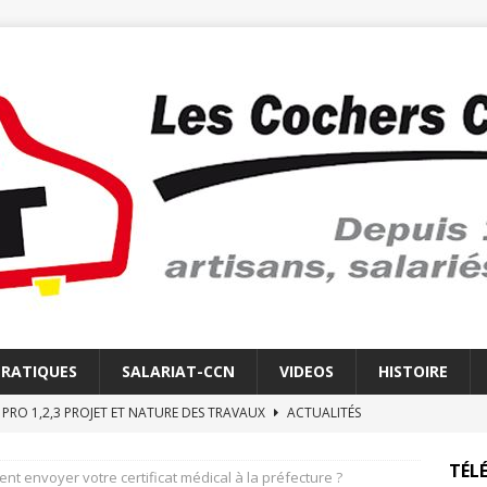
PRATIQUES
SALARIAT-CCN
VIDEOS
HISTOIRE
E PRO 1,2,3 PROJET ET NATURE DES TRAVAUX
ACTUALITÉS
E REVEIL DES COCHERS CHAUFFEURS
LE RÉVEIL
TÉLÉ
t envoyer votre certificat médical à la préfecture ?
 ELECTRONIQUE
ACTUALITÉS