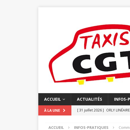
ACCUEIL
ACTUALITÉS
INFOS-
[ 31 juillet 2026 ]
ORLY LINÉAIR
À LA UNE
[ 20 juillet 2026 ]
N°852 JUIN L
ACCUEIL
INFOS-PRATIQUES
Commen
[ 16 juillet 2026 ]
FACTURATION