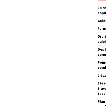
La r
capi
Guid
Form
Droi
valoi
Des 
conn
Point
comb
L’ég
Etes
trava
test
Plan