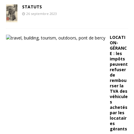
STATUTS
26 septembre 2023
LOCATI
ON-
GÉRANC
E : les
impôts
peuvent
refuser
de
rembou
rser la
TVA des
véhicule
s
achetés
par les
locatair
es
gérants