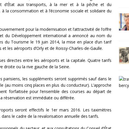
iat d’État aux transports, à la mer et à la pêche et du
t, à la consommation et à l’économie sociale et solidaire du
uvernement pour la modernisation et l’attractivité de l’offre
es et du Développement international a annoncé au nom du
s du Tourisme le 19 juin 2014, la mise en place d’un tarif
is et les aéroports d’Orly et de Roissy-Charles-de-Gaulle.
ses directes entre les aéroports et la capitale. Quatre tarifs
ve droite ou la rive gauche de la Seine.
xis parisiens, les suppléments seront supprimés sauf dans le
aille (au moins cinq places en plus du conducteur). L’approche
ment forfaitisée pour l’ensemble des courses au départ de
la réservation est immédiate ou différée.
aéroports seront effectifs le 1er mars 2016. Les taximètres
 dans le cadre de la revalorisation annuelle des tarifs.
ssionnels du secteur, et aux consultations du Conseil d’État