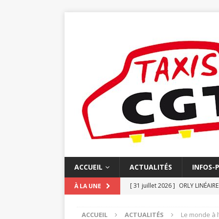
ACCUEIL
ACTUALITÉS
INFOS-
[ 31 juillet 2026 ]
ORLY LINÉAIR
À LA UNE
[ 20 juillet 2026 ]
N°852 JUIN L
ACCUEIL
ACTUALITÉS
Le monde à l
[ 16 juillet 2026 ]
FACTURATION