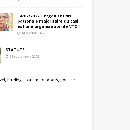
14/02/2022 L’organisation
patronale majoritaire du taxi
est une organisation de VTC !
14 février 2022
STATUTS
26 septembre 2023
L
O
C
A
T
I
O
N
-
G