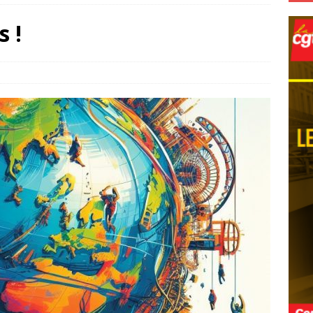
nt français complice des multinationales profiteuses
s !
ODALITÉS DE DÉPOSE DES VOYAGEURS GARE DU NORD A COMPTER
voyer votre certificat médical à la préfecture ?
INFOS-