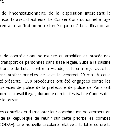
nt.
l’inconstitutionnalité de la disposition interdisant la
ransports avec chauffeurs. Le Conseil Constitutionnel a jugé
en à la tarification horokilométrique qu’à la tarification au
ces de contrôle vont poursuivre et amplifier les procédures
 transport de personnes sans base légale. Suite à la saisine
ionale de Lutte contre la Fraude, celle-ci a reçu, avec les
ions professionnelles de taxis le vendredi 29 mai. A cette
 été présenté : 380 procédures ont été engagées contre les
services de police de la préfecture de police de Paris ont
e le travail illégal, durant le dernier festival de Cannes des
r le terrain…
les contrôles et d’améliorer leur coordination notamment en
e la République de réunir sur cette priorité les comités
DAF). Une nouvelle circulaire relative à la lutte contre la