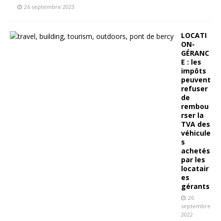
26 septembre 2023
LOCATI
ON-
GÉRANC
E : les
impôts
peuvent
refuser
de
rembou
rser la
TVA des
véhicule
s
achetés
par les
locatair
es
gérants
26
septembre
2022