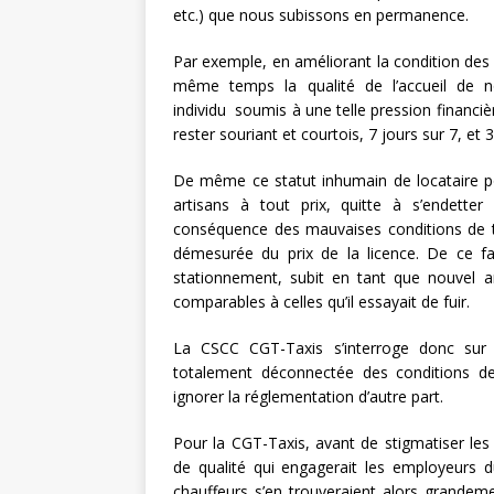
etc.) que nous subissons en permanence.
Par exemple, en améliorant la condition des p
même temps la qualité de l’accueil de no
individu soumis à une telle pression financiè
rester souriant et courtois, 7 jours sur 7, et 
De même ce statut inhumain de locataire po
artisans à tout prix, quitte à s’endette
conséquence des mauvaises conditions de trav
démesurée du prix de la licence. De ce fai
stationnement, subit en tant que nouvel a
comparables à celles qu’il essayait de fuir.
La CSCC CGT-Taxis s’interroge donc sur 
totalement déconnectée des conditions de 
ignorer la réglementation d’autre part.
Pour la CGT-Taxis, avant de stigmatiser les c
de qualité qui engagerait les employeurs d
chauffeurs s’en trouveraient alors grandemen