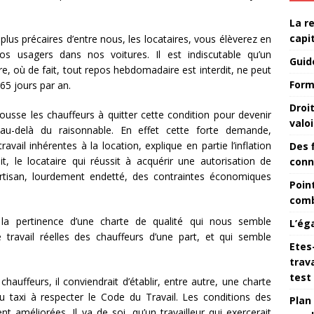
La r
capi
lus précaires d’entre nous, les locataires, vous élèverez en
s usagers dans nos voitures. Il est indiscutable qu’un
Guid
re, où de fait, tout repos hebdomadaire est interdit, ne peut
Form
365 jours par an.
Droi
usse les chauffeurs à quitter cette condition pour devenir
valoi
r au-delà du raisonnable. En effet cette forte demande,
ail inhérentes à la location, explique en partie l’inflation
Des 
t, le locataire qui réussit à acquérir une autorisation de
conn
rtisan, lourdement endetté, des contraintes économiques
Point
comb
la pertinence d’une charte de qualité qui nous semble
L’ég
travail réelles des chauffeurs d’une part, et qui semble
Etes
trava
test
hauffeurs, il conviendrait d’établir, entre autre, une charte
u taxi à respecter le Code du Travail. Les conditions des
Plan
t améliorées. Il va de soi, qu’un travailleur qui exercerait