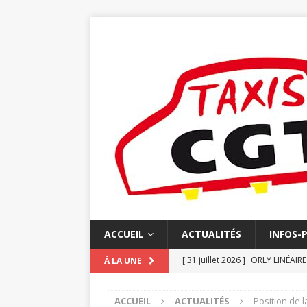
ACCUEIL
ACTUALITÉS
INFOS-
[ 31 juillet 2026 ]
ORLY LINÉAIR
À LA UNE
[ 20 juillet 2026 ]
N°852 JUIN L
ACCUEIL
ACTUALITÉS
Position de 
[ 16 juillet 2026 ]
FACTURATION