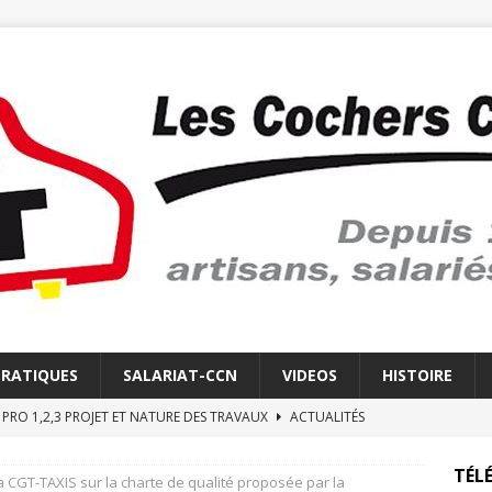
PRATIQUES
SALARIAT-CCN
VIDEOS
HISTOIRE
E PRO 1,2,3 PROJET ET NATURE DES TRAVAUX
ACTUALITÉS
E REVEIL DES COCHERS CHAUFFEURS
LE RÉVEIL
TÉLÉ
la CGT-TAXIS sur la charte de qualité proposée par la
 ELECTRONIQUE
ACTUALITÉS