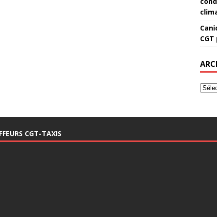
cond
clim
Canic
CGT 
ARC
FFEURS CGT-TAXIS