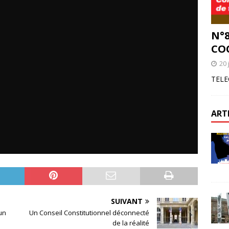
N°8
CO
20 
TELE
ART
SUIVANT
un
Un Conseil Constitutionnel déconnecté
de la réalité