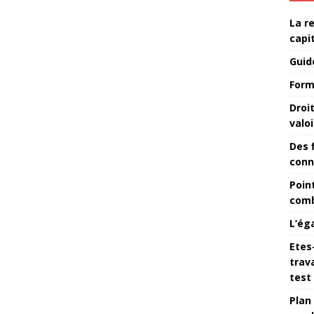
La r
capi
Guid
Form
Droi
valoi
Des 
conn
Point
comb
L’ég
Etes
trava
test
Plan