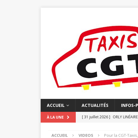
ACCUEIL
ACTUALITÉS
INFOS-
[ 31 juillet 2026 ]
ORLY LINÉAIR
À LA UNE
[ 20 juillet 2026 ]
N°852 JUIN L
ACCUEIL
VIDEOS
Pour la CGT-Taxis,
[ 16 juillet 2026 ]
FACTURATION