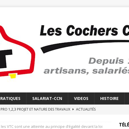
PRATIQUES
SALARIAT-CCN
VIDEOS
HISTOIRE
E PRO 1,2,3 PROJET ET NATURE DES TRAVAUX
ACTUALITÉS
E REVEIL DES COCHERS CHAUFFEURS
LE RÉVEIL
TÉLÉ
 les VTC sont une atteinte au principe d’égalité devant la loi
 ELECTRONIQUE
ACTUALITÉS