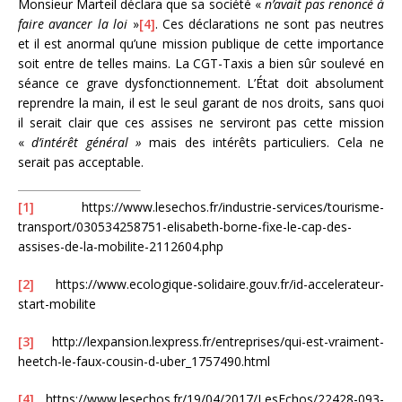
Monsieur Marteil déclara que sa société «
n’avait pas renoncé à
faire avancer la loi
»
[4]
. Ces déclarations ne sont pas neutres
et il est anormal qu’une mission publique de cette importance
soit entre de telles mains. La CGT-Taxis a bien sûr soulevé en
séance ce grave dysfonctionnement. L’État doit absolument
reprendre la main, il est le seul garant de nos droits, sans quoi
il serait clair que ces assises ne serviront pas cette mission
«
d’intérêt général »
mais des intérêts particuliers. Cela ne
serait pas acceptable.
[1]
https://www.lesechos.fr/industrie-services/tourisme-
transport/030534258751-elisabeth-borne-fixe-le-cap-des-
assises-de-la-mobilite-2112604.php
[2]
https://www.ecologique-solidaire.gouv.fr/id-accelerateur-
start-mobilite
[3]
http://lexpansion.lexpress.fr/entreprises/qui-est-vraiment-
heetch-le-faux-cousin-d-uber_1757490.html
[4]
https://www.lesechos.fr/19/04/2017/LesEchos/22428-093-