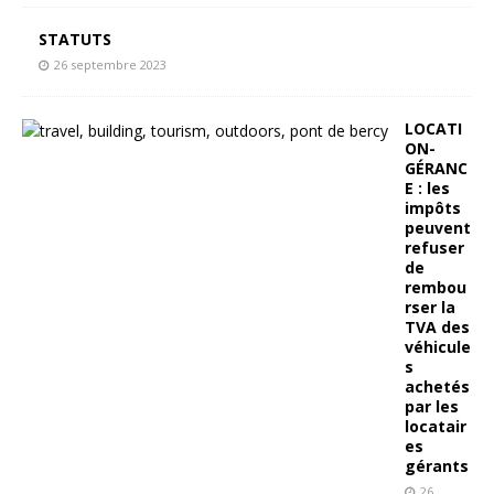
STATUTS
26 septembre 2023
LOCATI
ON-
GÉRANC
E : les
impôts
peuvent
refuser
de
rembou
rser la
TVA des
véhicule
s
achetés
par les
locatair
es
gérants
26